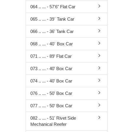
Zubehör
064 .. ... - 57'6" Flat Car
div. gealt
Österreich-
Sondermode
065 .. ... - 39´ Tank Car
Adventkale
066 .. ... - 36' Tank Car
Fahrzeuge 
WINGS
068 .. ... - 40´ Box Car
Airbrush
Ersatzteile
071 .. ... - 89' Flat Car
Scenix Edit
073 .. ... - 40' Box Car
Militärfahr
Zugsets
074 .. ... - 40' Box Car
Schaukäste
Sammelbo
076 .. ... - 50' Box Car
077 .. ... - 50' Box Car
082 .. ... - 51' Rivet Side
Bausätze
Mechanical Reefer
Figuren
Multifunktionsdecoder