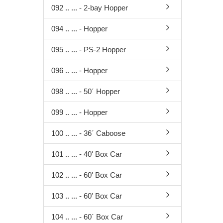
Zubehör
092 .. ... - 2-bay Hopper
Decoder für
Glockenankermotoren
094 .. ... - Hopper
Sounddecoder
Beleuchtungsplatinen
095 .. ... - PS-2 Hopper
096 .. ... - Hopper
098 .. ... - 50´ Hopper
099 .. ... - Hopper
100 .. ... - 36´ Caboose
101 .. ... - 40' Box Car
102 .. ... - 60' Box Car
103 .. ... - 60' Box Car
104 .. ... - 60´ Box Car