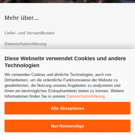
Mehr über...
Liefer- und Versandkosten
Datenschutzerklärung
AGB
Diese Webseite verwendet Cookies und andere
Technologien
Impressum
Wir verwenden Cookies und ähnliche Technologien, auch von
Kontakt
Drittanbietern, um die ordentliche Funktionsweise der Website zu
gewährleisten, die Nutzung unseres Angebotes zu analysieren und
Widerrufsrecht & Muster-Widerrufsformular
Ihnen ein bestmögliches Einkaufserlebnis bieten zu können. Weitere
Informationen finden Sie in unserer
Datenschutzerklärung
.
Cookie Einstellungen
Alle Akzeptieren
Webshop erstellen
mit Gambio.de © 2025 | Template von
Nur Notwendige
JungCreative
.
Alle Preise inkl. MwSt. & zzgl. Versandkosten