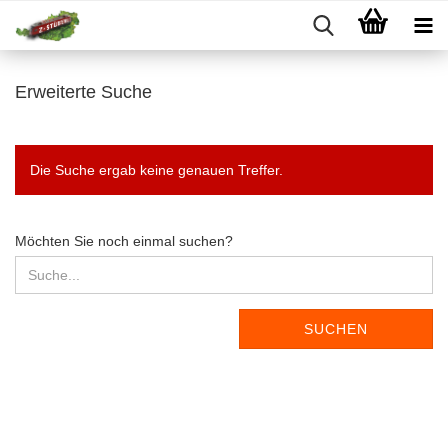
Erweiterte Suche
Die Suche ergab keine genauen Treffer.
MÖCHTEN
Möchten Sie noch einmal suchen?
SIE
NOCH
EINMAL
SUCHEN?
SUCHEN