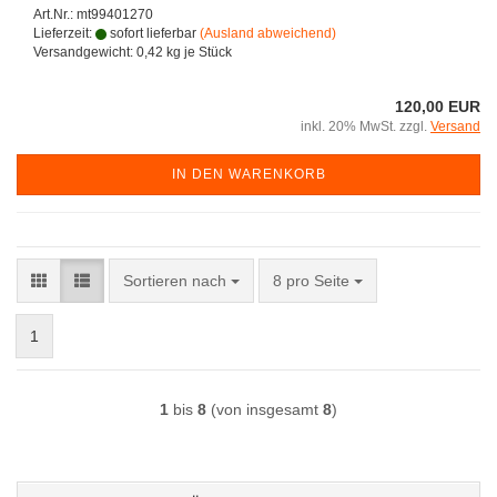
Art.Nr.: mt99401270
Lieferzeit:
sofort lieferbar
(Ausland abweichend)
Versandgewicht:
0,42
kg je Stück
120,00 EUR
inkl. 20% MwSt. zzgl.
Versand
IN DEN WARENKORB
Sortieren nach
pro Seite
Sortieren nach
8 pro Seite
1
1
bis
8
(von insgesamt
8
)