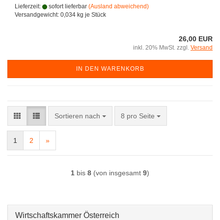
Lieferzeit:
sofort lieferbar
(Ausland abweichend)
Versandgewicht:
0,034
kg je Stück
26,00 EUR
inkl. 20% MwSt. zzgl.
Versand
IN DEN WARENKORB
Sortieren nach
pro Seite
Sortieren nach
8 pro Seite
1
2
»
1
bis
8
(von insgesamt
9
)
Wirtschaftskammer Österreich