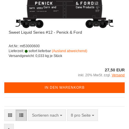
Sweet Liquid Series #12 - Penick & Ford
Art.Nr.: mt53000600
Lieferzeit:
sofort lieferbar
(Ausland abweichend)
Versandgewicht:
0,033
kg je Stück
27,50 EUR
inkl. 20% MwSt. zzgl.
Versand
IN DEN WARENKORB
Sortieren nach
pro Seite
Sortieren nach
8 pro Seite