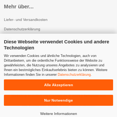
Mehr über...
Liefer- und Versandkosten
Datenschutzerklärung
AGB
Diese Webseite verwendet Cookies und andere
Technologien
Impressum
Wir verwenden Cookies und ähnliche Technologien, auch von
Kontakt
Drittanbietern, um die ordentliche Funktionsweise der Website zu
gewährleisten, die Nutzung unseres Angebotes zu analysieren und
Widerrufsrecht & Muster-Widerrufsformular
Ihnen ein bestmögliches Einkaufserlebnis bieten zu können. Weitere
Informationen finden Sie in unserer
Datenschutzerklärung
.
Cookie Einstellungen
Alle Akzeptieren
Webshop erstellen
mit Gambio.de © 2025 | Template von
Nur Notwendige
JungCreative
.
Alle Preise inkl. MwSt. & zzgl. Versandkosten
Weitere Informationen