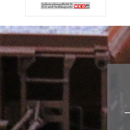
Zubehör
Decoder für
Glockenankermotoren
Sounddecoder
Beleuchtungsplatinen