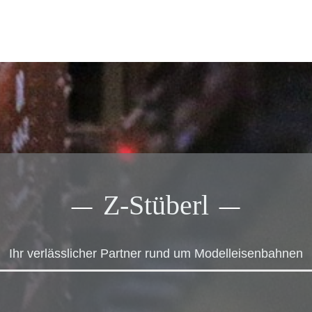
Zubehör
Ersatzlampen
Literatur
Einbau-Drucktaster
Bausätze
Figuren
Bäume und Sträucher
Zubehör
Z-Stüberl
Anlagenbau
Ihr verlässlicher Partner rund um Modelleisenbahnen