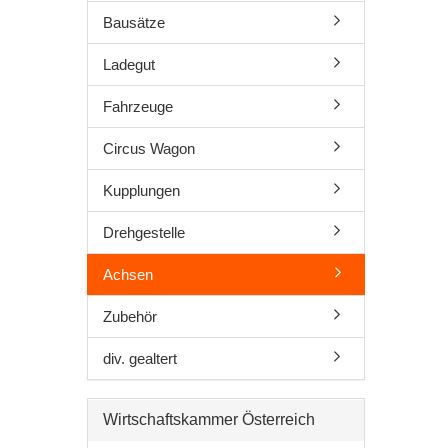
Zubehör
Bausätze
div. gealt
Österreich-
Sondermode
Ladegut
Adventkale
Fahrzeuge
Fahrzeuge 
WINGS
Circus Wagon
Airbrush
Ersatzteile
Kupplungen
Scenix Edit
Drehgestelle
Militärfahr
Zugsets
Achsen
Schaukäste
Sammelbo
Zubehör
div. gealtert
Bausätze
Wirtschaftskammer Österreich
Figuren
Multifunktionsdecoder