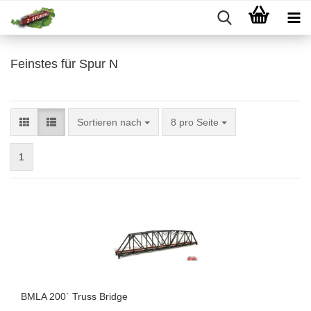
Feinstes für Spur N
Sortieren nach
pro Seite
Sortieren nach
8 pro Seite
1
BMLA 200´ Truss Bridge