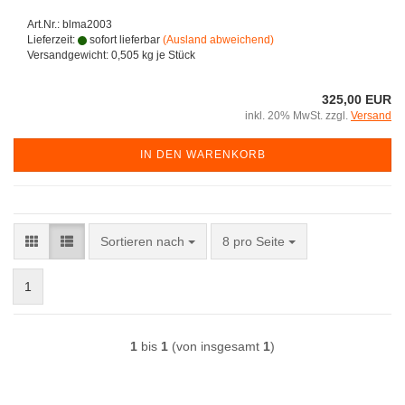
Art.Nr.: blma2003
Lieferzeit:
sofort lieferbar
(Ausland abweichend)
Versandgewicht:
0,505
kg je Stück
325,00 EUR
inkl. 20% MwSt. zzgl.
Versand
IN DEN WARENKORB
Sortieren nach
pro Seite
Sortieren nach
8 pro Seite
1
1
bis
1
(von insgesamt
1
)