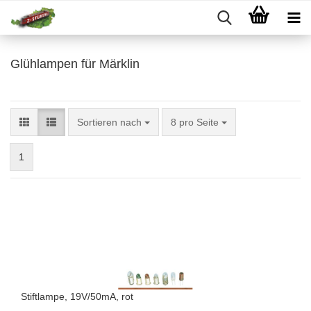
Glühlampen für Märklin
Sortieren nach
pro Seite
Sortieren nach
8 pro Seite
1
Stiftlampe, 19V/50mA, rot