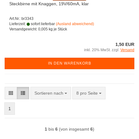
Steckbirne mit Knaggen, 19V/60mA, klar
Art.Nr.: br3343
Lieferzeit:
sofort lieferbar
(Ausland abweichend)
Versandgewicht:
0,005
kg je Stück
1,50 EUR
inkl. 20% MwSt. zzgl.
Versand
IN DEN WARENKORB
Sortieren nach
pro Seite
Sortieren nach
8 pro Seite
1
1
bis
6
(von insgesamt
6
)