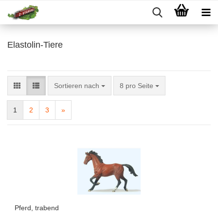
Elastolin-Tiere
Sortieren nach
pro Seite
Sortieren nach
8 pro Seite
1
2
3
»
Pferd, trabend