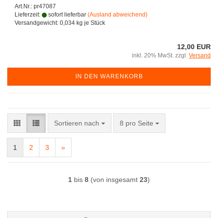
Art.Nr.: pr47087
Lieferzeit:
sofort lieferbar
(Ausland abweichend)
Versandgewicht:
0,034
kg je Stück
12,00 EUR
inkl. 20% MwSt. zzgl.
Versand
IN DEN WARENKORB
Sortieren nach
pro Seite
Sortieren nach
8 pro Seite
1
2
3
»
1
bis
8
(von insgesamt
23
)