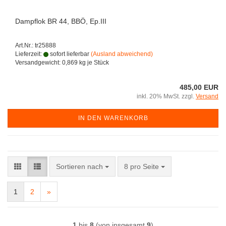
Dampflok BR 44, BBÖ, Ep.III
Art.Nr.: tr25888
Lieferzeit:
sofort lieferbar
(Ausland abweichend)
Versandgewicht:
0,869
kg je Stück
485,00 EUR
inkl. 20% MwSt. zzgl.
Versand
IN DEN WARENKORB
Sortieren nach
pro Seite
Sortieren nach
8 pro Seite
1
2
»
1
bis
8
(von insgesamt
9
)