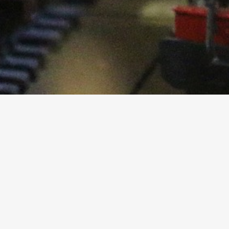
Zubehör
Ersatzlampen
Literatur
Einbau-Drucktaster
Bausätze
Figuren
Bäume und Sträucher
Zubehör
Anlagenbau