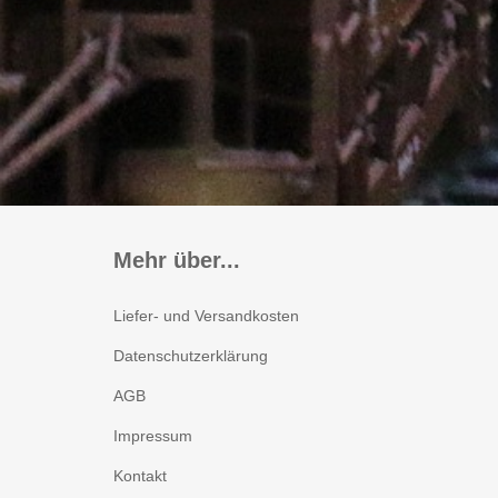
Zubehör
Decoder für
Glockenankermotoren
Sounddecoder
Beleuchtungsplatinen
Mehr über...
Liefer- und Versandkosten
Datenschutzerklärung
AGB
Impressum
Kontakt