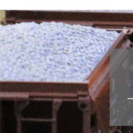
Zubehör
div. gealt
Österreich-
Sondermode
Adventkale
Fahrzeuge 
WINGS
Airbrush
Ersatzteile
Scenix Edit
Militärfahr
Zugsets
Schaukäste
Sammelbo
Bausätze
Figuren
Multifunktionsdecoder