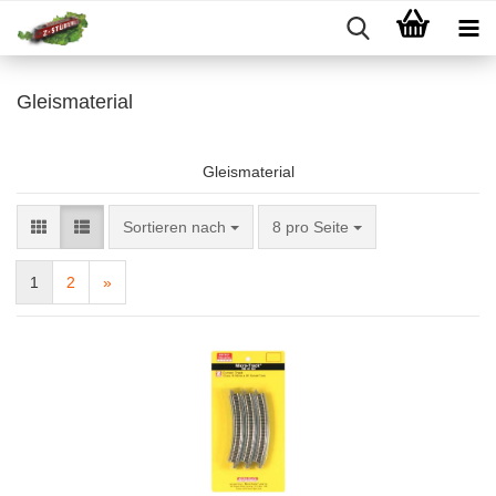
Gleismaterial
Gleismaterial
Sortieren nach
pro Seite
Sortieren nach
8 pro Seite
1
2
»