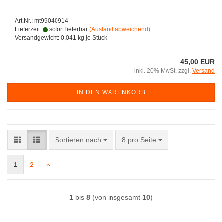
Art.Nr.: mt99040914
Lieferzeit:
sofort lieferbar
(Ausland abweichend)
Versandgewicht:
0,041
kg je Stück
45,00 EUR
inkl. 20% MwSt. zzgl.
Versand
IN DEN WARENKORB
Sortieren nach
pro Seite
Sortieren nach
8 pro Seite
1
2
»
1
bis
8
(von insgesamt
10
)