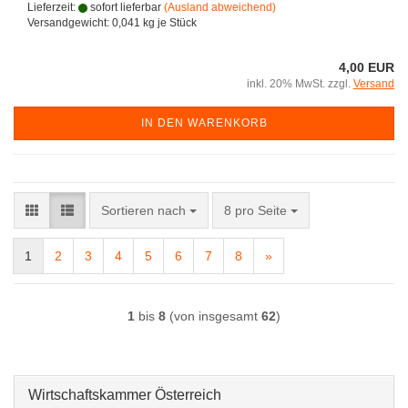
Lieferzeit:
sofort lieferbar
(Ausland abweichend)
Versandgewicht:
0,041
kg je Stück
4,00 EUR
inkl. 20% MwSt. zzgl.
Versand
IN DEN WARENKORB
Sortieren nach
pro Seite
Sortieren nach
8 pro Seite
1
2
3
4
5
6
7
8
»
1
bis
8
(von insgesamt
62
)
Wirtschaftskammer Österreich