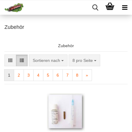
Zubehör
Zubehör
Sortieren nach
pro Seite
Sortieren nach
8 pro Seite
1
2
3
4
5
6
7
8
»