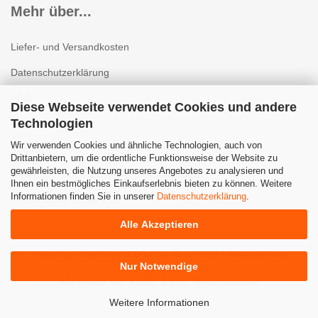
Mehr über...
Liefer- und Versandkosten
Datenschutzerklärung
AGB
Diese Webseite verwendet Cookies und andere
Technologien
Impressum
Wir verwenden Cookies und ähnliche Technologien, auch von
Kontakt
Drittanbietern, um die ordentliche Funktionsweise der Website zu
gewährleisten, die Nutzung unseres Angebotes zu analysieren und
Widerrufsrecht & Muster-Widerrufsformular
Ihnen ein bestmögliches Einkaufserlebnis bieten zu können. Weitere
Informationen finden Sie in unserer
Datenschutzerklärung
.
Cookie Einstellungen
Alle Akzeptieren
Webshop erstellen
mit Gambio.de © 2025 | Template von
Nur Notwendige
JungCreative
.
Alle Preise inkl. MwSt. & zzgl. Versandkosten
Weitere Informationen