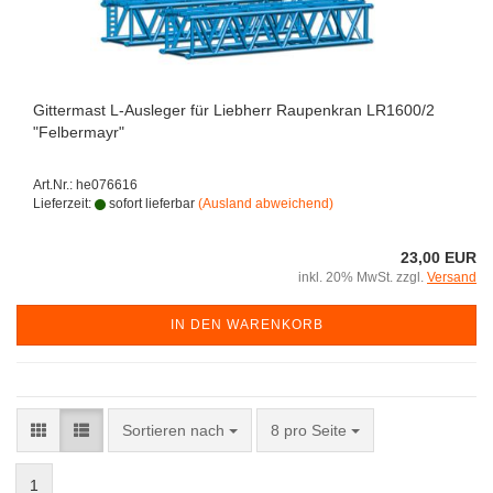
Gittermast L-Ausleger für Liebherr Raupenkran LR1600/2
"Felbermayr"
Art.Nr.: he076616
Lieferzeit:
sofort lieferbar
(Ausland abweichend)
23,00 EUR
inkl. 20% MwSt. zzgl.
Versand
IN DEN WARENKORB
Sortieren nach
pro Seite
Sortieren nach
8 pro Seite
1