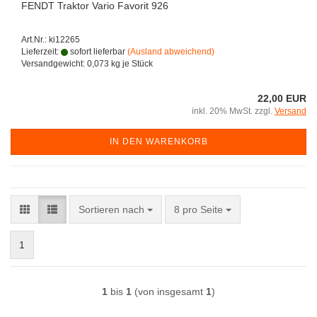
FENDT Traktor Vario Favorit 926
Art.Nr.: ki12265
Lieferzeit:
sofort lieferbar
(Ausland abweichend)
Versandgewicht:
0,073
kg je Stück
22,00 EUR
inkl. 20% MwSt. zzgl.
Versand
IN DEN WARENKORB
Sortieren nach
pro Seite
Sortieren nach
8 pro Seite
1
1
bis
1
(von insgesamt
1
)