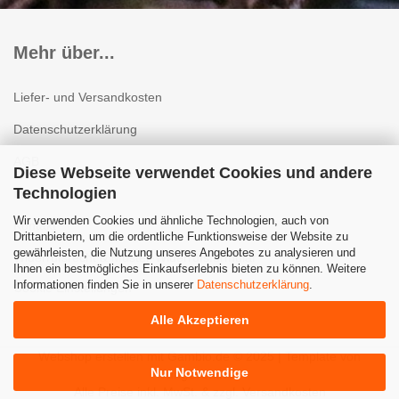
Mehr über...
Liefer- und Versandkosten
Datenschutzerklärung
AGB
Diese Webseite verwendet Cookies und andere
Technologien
Impressum
Wir verwenden Cookies und ähnliche Technologien, auch von
Kontakt
Drittanbietern, um die ordentliche Funktionsweise der Website zu
gewährleisten, die Nutzung unseres Angebotes zu analysieren und
Widerrufsrecht & Muster-Widerrufsformular
Ihnen ein bestmögliches Einkaufserlebnis bieten zu können. Weitere
Informationen finden Sie in unserer
Datenschutzerklärung
.
Cookie Einstellungen
Alle Akzeptieren
Webshop erstellen
mit Gambio.de © 2025 | Template von
Nur Notwendige
JungCreative
.
Alle Preise inkl. MwSt. & zzgl. Versandkosten