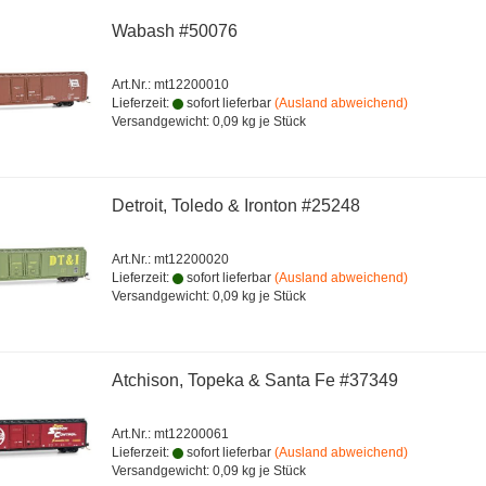
nsets 5-tlg.
n-Magazin Wagen
Digital
Tank Car Serie
Märklin Magazin Wagen
Gleismateri
nsets 6-tlg.
wagen
Zubehör
Per Diem Serie
Personenwagen
Digital
Wabash #50076
nsets 8-tlg.
r-Wagen
GN Circus Serie
Personenwagen-Sets
Zubehör
ensets 12-tlg.
rwagen
Heinz Serie
Digital
Ersatzteile
Art.Nr.: mt12200010
Lieferzeit:
sofort lieferbar
(Ausland abweichend)
r
nwagen
nenwagen
Heinz Yellow Serie
Bausätze
Versandgewicht:
0,09
kg je Stück
wagensets 3-
nenwagen-Sets
Farm to Table Serie
Güterwagen
aterial
Railbox Serie 2
Literatur
wagensets 4-
itung
Cameo Serie
Zubehör
Detroit, Toledo & Ironton #25248
e
Sweet Liquid Serie
4MFOR
wagensets 5-
r / Muffen / Kabel
Railroad Magazine Serie
Personenwagen
Art.Nr.: mt12200020
Lieferzeit:
sofort lieferbar
(Ausland abweichend)
tze
Poultry & Egg Serie
Literatur
Versandgewicht:
0,09
kg je Stück
eile
Güterwagensets 3-tlg.
Ersatzteile
ur
Güterwagensets 4-tlg.
Zubehör
ge
ör
Güterwagensets 5-tlg.
Sonderwagen
agon
Atchison, Topeka & Santa Fe #37349
Güterwagensets 8-tlg.
Zubehör
gen
Personenwagen
My World
lle
Art.Nr.: mt12200061
Personenwagensets 3-
Lieferzeit:
sofort lieferbar
(Ausland abweichend)
Versandgewicht:
0,09
kg je Stück
tlg.