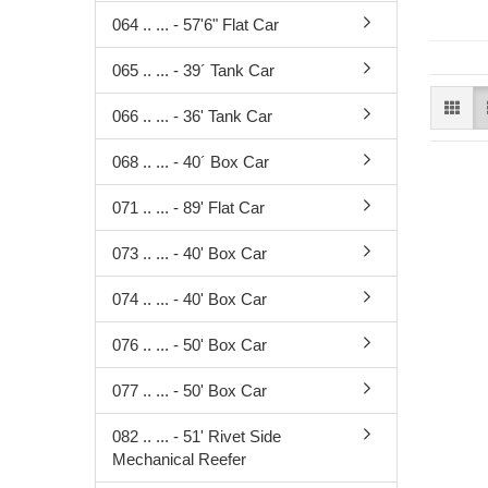
Zubehör
064 .. ... - 57'6" Flat Car
div. gealt
Österreich-
Sondermode
065 .. ... - 39´ Tank Car
Adventkale
066 .. ... - 36' Tank Car
Fahrzeuge 
WINGS
068 .. ... - 40´ Box Car
Airbrush
Ersatzteile
071 .. ... - 89' Flat Car
Scenix Edit
073 .. ... - 40' Box Car
Militärfahr
Zugsets
074 .. ... - 40' Box Car
Schaukäste
Sammelbo
076 .. ... - 50' Box Car
077 .. ... - 50' Box Car
082 .. ... - 51' Rivet Side
Bausätze
Mechanical Reefer
Figuren
Multifunktionsdecoder