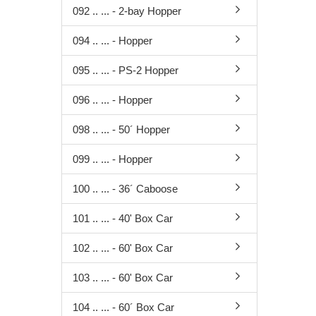
Zubehör
092 .. ... - 2-bay Hopper
Decoder für
Glockenankermotoren
094 .. ... - Hopper
Sounddecoder
Beleuchtungsplatinen
095 .. ... - PS-2 Hopper
096 .. ... - Hopper
098 .. ... - 50´ Hopper
099 .. ... - Hopper
100 .. ... - 36´ Caboose
101 .. ... - 40' Box Car
102 .. ... - 60' Box Car
103 .. ... - 60' Box Car
104 .. ... - 60´ Box Car