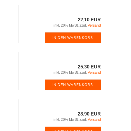
al
Figuren
Zubehör
Elastolin-Sammlerfiguren
Zubehör
"Karl May"
22,10 EUR
Elastolin-Sammlerfiguren
"Landsknechte"
inkl. 20% MwSt. zzgl.
Versand
Elastolin-Sammlerfiguren
IN DEN WARENKORB
"Ritter"
Elastolin-Sammlerfiguren
"Römer"
Elastolin-Sammlerfiguren
"Normannen"
25,30 EUR
inkl. 20% MwSt. zzgl.
Versand
Elastolin-Sammlerfiguren
"Bogenschützen"
IN DEN WARENKORB
28,90 EUR
inkl. 20% MwSt. zzgl.
Versand