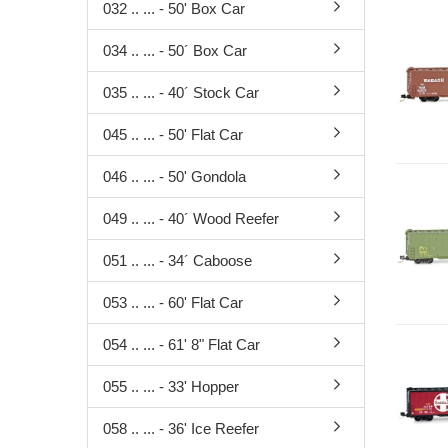
24. April
20. März
Güterwage
Märkli
032 .. ... - 50' Box Car
10. April
19. März
Güterwage
Oster
034 .. ... - 50´ Box Car
27. März
11. März
Güterwage
Inside
19. März
05. März
Güterwag
Sonde
035 .. ... - 40´ Stock Car
17. März
13. Februa
Persone
Perso
27. Februar
13. Jänner
Personen
Perso
045 .. ... - 50' Flat Car
tlg.
11. Februar
Gleism
046 .. ... - 50' Gondola
Personen
03. Februar
Oberle
tlg.
22. Jänner
Signal
049 .. ... - 40´ Wood Reefer
Personen
15. Jänner
Stecke
tlg.
051 .. ... - 34´ Caboose
07. Jänner
Bausä
Bausätze
Ersatzt
Ladegut
053 .. ... - 60' Flat Car
Literat
Fahrzeu
Zubeh
054 .. ... - 61' 8" Flat Car
Circus W
Kupplun
055 .. ... - 33' Hopper
Drehgeste
Achsen
058 .. ... - 36' Ice Reefer