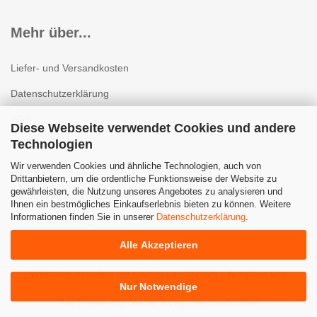
Mehr über...
Liefer- und Versandkosten
Datenschutzerklärung
AGB
Diese Webseite verwendet Cookies und andere
Technologien
Impressum
Wir verwenden Cookies und ähnliche Technologien, auch von
Kontakt
Drittanbietern, um die ordentliche Funktionsweise der Website zu
gewährleisten, die Nutzung unseres Angebotes zu analysieren und
Widerrufsrecht & Muster-Widerrufsformular
Ihnen ein bestmögliches Einkaufserlebnis bieten zu können. Weitere
Informationen finden Sie in unserer
Datenschutzerklärung
.
Cookie Einstellungen
Alle Akzeptieren
Webshop erstellen
mit Gambio.de © 2025 | Template von
Nur Notwendige
JungCreative
.
Alle Preise inkl. MwSt. & zzgl. Versandkosten