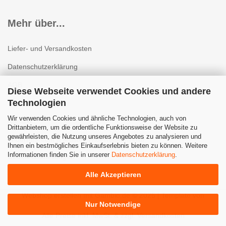
Mehr über...
Liefer- und Versandkosten
Datenschutzerklärung
AGB
Diese Webseite verwendet Cookies und andere
Technologien
Impressum
Wir verwenden Cookies und ähnliche Technologien, auch von
Kontakt
Drittanbietern, um die ordentliche Funktionsweise der Website zu
gewährleisten, die Nutzung unseres Angebotes zu analysieren und
Widerrufsrecht & Muster-Widerrufsformular
Ihnen ein bestmögliches Einkaufserlebnis bieten zu können. Weitere
Informationen finden Sie in unserer
Datenschutzerklärung
.
Cookie Einstellungen
Alle Akzeptieren
Webshop erstellen
mit Gambio.de © 2025 | Template von
Nur Notwendige
JungCreative
.
Alle Preise inkl. MwSt. & zzgl. Versandkosten