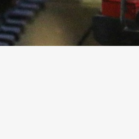
Zubehör
Ersatzlampen
Literatur
Einbau-Drucktaster
Bausätze
Figuren
Bäume und Sträucher
Zubehör
Anlagenbau