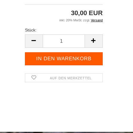
al
Figuren
Zubehör
Elastolin-Sammlerfiguren
Zubehör
30,00 EUR
"Karl May"
Elastolin-Sammlerfiguren
inkl. 20% MwSt. zzgl.
Versand
"Landsknechte"
Stück:
Elastolin-Sammlerfiguren
"Ritter"
Stück
Elastolin-Sammlerfiguren
"Römer"
Elastolin-Sammlerfiguren
"Normannen"
Elastolin-Sammlerfiguren
AUF DEN MERKZETTEL
"Bogenschützen"