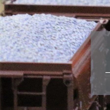
Zubehör
div. gealt
Österreich-
Sondermode
Adventkale
Fahrzeuge 
WINGS
Airbrush
Ersatzteile
Scenix Edit
Militärfahr
Zugsets
Schaukäste
Sammelbo
Bausätze
Figuren
Multifunktionsdecoder