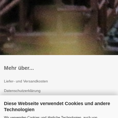
Mehr über...
Liefer- und Versandkosten
Datenschutzerklärung
AGB
Diese Webseite verwendet Cookies und andere
Technologien
Impressum
Wir verwenden Cookies und ähnliche Technologien, auch von