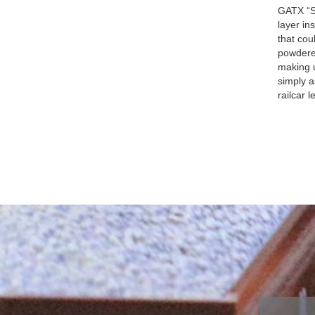
Zubehör
GATX “Se
div. gealt
layer in
Österreich-
that cou
Sondermode
powdere
Adventkale
making 
Fahrzeuge 
simply a
railcar 
WINGS
Airbrush
Ersatzteile
Scenix Edit
Militärfahr
Zugsets
Schaukäste
Sammelbo
Bausätze
Figuren
Multifunktionsdecoder