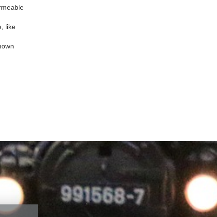
ermeable
Gebäude-Bausätze
, like
Fertigmodelle
Fahrzeuge-Bausätze
known