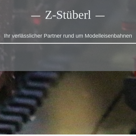
Zubehör
Ersatzlampen
Z-Stüberl
Literatur
Einbau-Drucktaster
Ihr verlässlicher Partner rund um Modelleisenbahnen
Bausätze
Figuren
Bäume und Sträucher
Zubehör
Anlagenbau