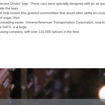
Personenwagensets 4-
rvice Driven” logo. These cars were specially designed with an air-p
ert
tlg.
side the bays
Bausätze
ld help loosen fine-grained commodities that would often settle en-route
lle
div. Wagen gealtert,
Zubehör,
d sugar, thus
Graffiti
nder
Ausschmückung
unloading easier. General American Transportation Corporation, now 
Gleismaterial
+ Zubehör
Bäume, Blumen,
s GATX, is a large
Bäume, Sträucher
Sträucher, Hecken
Bausätze
leasing company, with over 122,000 railcars in the fleet.
Zubehör
Figuren
Ladegut
Figuren
Literatur
Bäume
 / Zubehör
Anlagenbau
Bausätze
Trägerbrücken
ion
Car-System
Kupplungen
zeuge
Anlagenbau
Drehgestelle
Achsen
n /
x
Container
Zubehör
Figuren
Fahrzeuge
Beleuchtung