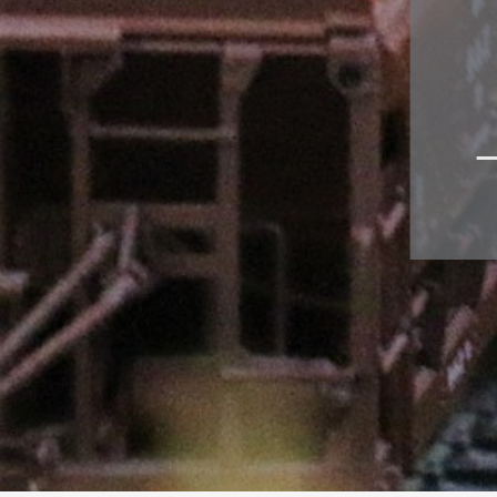
Zubehör
Decoder für
Glockenankermotoren
Sounddecoder
Beleuchtungsplatinen