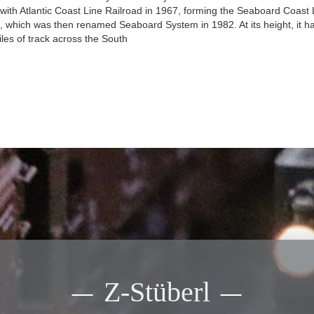
Personenwagensets 4-
ith Atlantic Coast Line Railroad in 1967, forming the Seaboard Coast 
ert
tlg.
, which was then renamed Seaboard System in 1982. At its height, it h
Bausätze
les of track across the South
lle
div. Wagen gealtert,
Zubehör,
Graffiti
nder
Ausschmückung
Gleismaterial
+ Zubehör
Bäume, Blumen,
Bäume, Sträucher
Sträucher, Hecken
Bausätze
Zubehör
Figuren
Ladegut
Figuren
Literatur
Bäume
 / Zubehör
Anlagenbau
Bausätze
Trägerbrücken
ion
Car-System
Kupplungen
zeuge
Anlagenbau
Drehgestelle
Achsen
n /
x
Container
Zubehör
Z-Stüberl
Figuren
Fahrzeuge
Beleuchtung