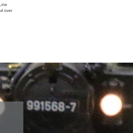
Line
ad over
Gebäude-Bausätze
Fertigmodelle
Fahrzeuge-Bausätze