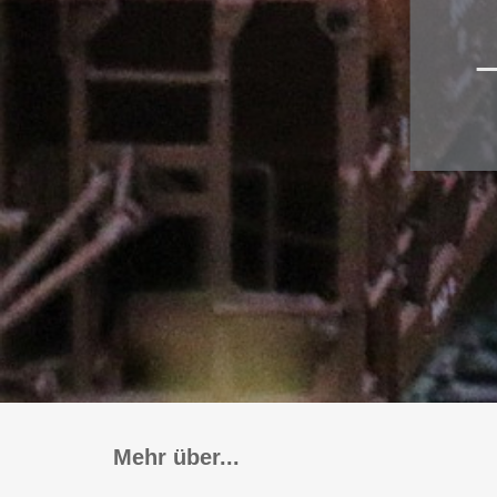
Zubehör
Decoder für
Glockenankermotoren
Sounddecoder
Beleuchtungsplatinen
Mehr über...