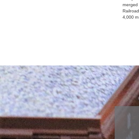
Zubehör
merged w
div. gealt
Railroad
Österreich-
4,000 mi
Sondermode
Adventkale
Fahrzeuge 
WINGS
Airbrush
Ersatzteile
Scenix Edit
Militärfahr
Zugsets
Schaukäste
Sammelbo
Bausätze
Figuren
Multifunktionsdecoder