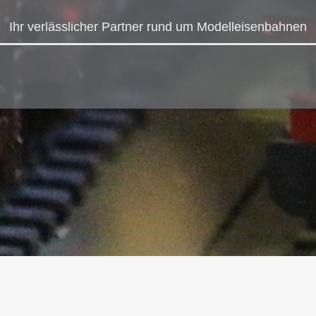
Zubehör
Ersatzlampen
Ihr verlässlicher Partner rund um Modelleisenbahnen
Literatur
Einbau-Drucktaster
Bausätze
Figuren
Bäume und Sträucher
Zubehör
Anlagenbau