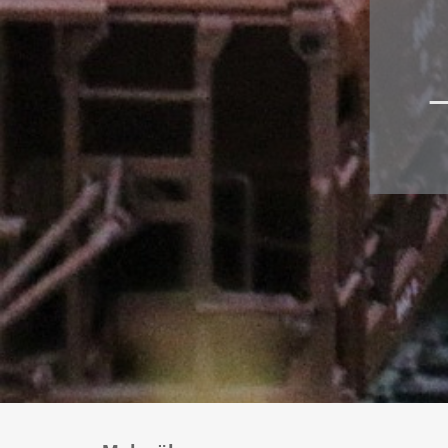
Zubehör
Decoder für
Glockenankermotoren
Sounddecoder
Beleuchtungsplatinen