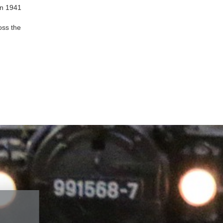
in 1941
Gebäude-Bausätze
oss the
Fertigmodelle
Fahrzeuge-Bausätze