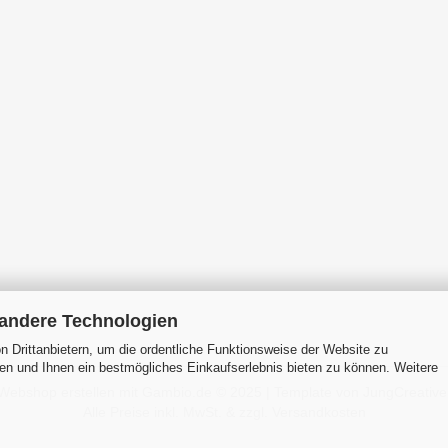
 andere Technologien
 Drittanbietern, um die ordentliche Funktionsweise der Website zu
en und Ihnen ein bestmögliches Einkaufserlebnis bieten zu können. Weitere
Webshop erstellen
mit Gambio.de © 2025 | Template von
JungCreative
Alle Preise inkl. MwSt. & zzgl. Versandkosten