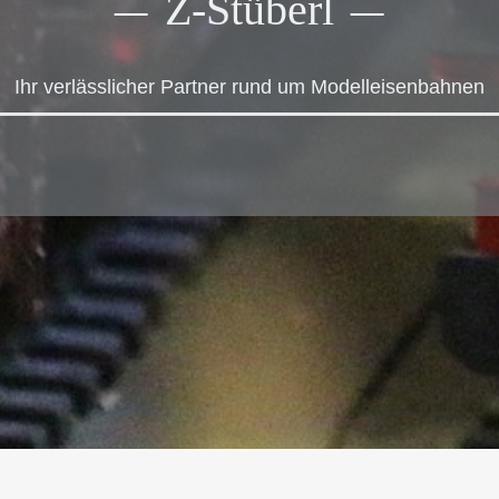
Z-Stüberl
Zubehör
Ersatzlampen
Literatur
Einbau-Drucktaster
Ihr verlässlicher Partner rund um Modelleisenbahnen
Bausätze
Figuren
Bäume und Sträucher
Zubehör
Anlagenbau