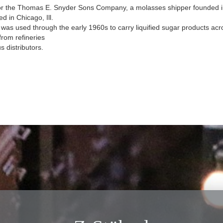
Personenwagensets 4-
or the Thomas E. Snyder Sons Company, a molasses shipper founded 
ert
tlg.
d in Chicago, Ill.
Bausätze
 was used through the early 1960s to carry liquified sugar products acr
lle
div. Wagen gealtert,
Zubehör,
from refineries
Graffiti
nder
Ausschmückung
s distributors.
Gleismaterial
+ Zubehör
Bäume, Blumen,
Bäume, Sträucher
Sträucher, Hecken
Bausätze
Zubehör
Figuren
Ladegut
Figuren
Literatur
Bäume
 / Zubehör
Anlagenbau
Bausätze
Trägerbrücken
ion
Car-System
Kupplungen
zeuge
Anlagenbau
Drehgestelle
Achsen
n /
x
Container
Zubehör
Figuren
Fahrzeuge
Beleuchtung