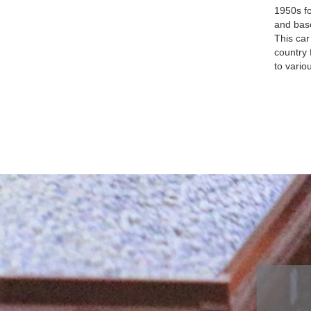
Zubehör
1950s f
div. gealt
and base
Österreich-
This car
Sondermode
country 
Adventkale
to variou
Fahrzeuge 
WINGS
Airbrush
Ersatzteile
Scenix Edit
Militärfahr
Zugsets
Schaukäste
Sammelbo
Bausätze
Figuren
Multifunktionsdecoder