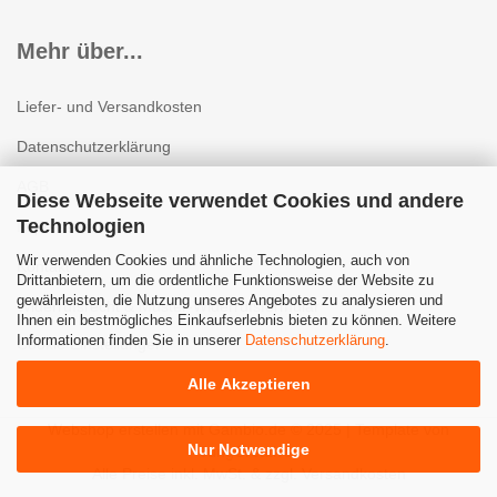
Mehr über...
Liefer- und Versandkosten
Datenschutzerklärung
AGB
Diese Webseite verwendet Cookies und andere
Technologien
Impressum
Wir verwenden Cookies und ähnliche Technologien, auch von
Kontakt
Drittanbietern, um die ordentliche Funktionsweise der Website zu
gewährleisten, die Nutzung unseres Angebotes zu analysieren und
Widerrufsrecht & Muster-Widerrufsformular
Ihnen ein bestmögliches Einkaufserlebnis bieten zu können. Weitere
Informationen finden Sie in unserer
Datenschutzerklärung
.
Cookie Einstellungen
Alle Akzeptieren
Webshop erstellen
mit Gambio.de © 2025 | Template von
Nur Notwendige
JungCreative
.
Alle Preise inkl. MwSt. & zzgl. Versandkosten