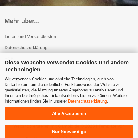
Mehr über...
Liefer- und Versandkosten
Datenschutzerklärung
AGB
Diese Webseite verwendet Cookies und andere
Technologien
Impressum
Wir verwenden Cookies und ähnliche Technologien, auch von
Kontakt
Drittanbietern, um die ordentliche Funktionsweise der Website zu
gewährleisten, die Nutzung unseres Angebotes zu analysieren und
Widerrufsrecht & Muster-Widerrufsformular
Ihnen ein bestmögliches Einkaufserlebnis bieten zu können. Weitere
Informationen finden Sie in unserer
Datenschutzerklärung
.
Cookie Einstellungen
Alle Akzeptieren
Webshop erstellen
mit Gambio.de © 2025 | Template von
Nur Notwendige
JungCreative
.