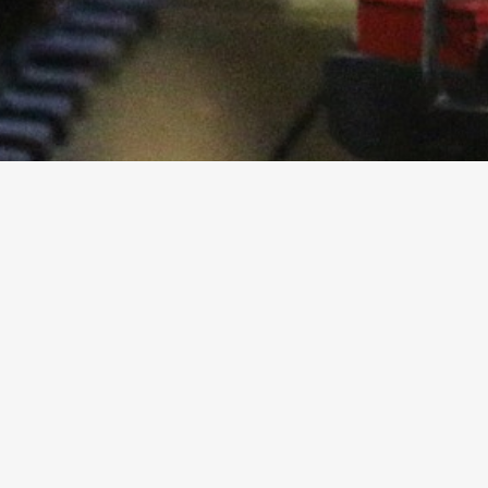
Zubehör
Ersatzlampen
Literatur
Einbau-Drucktaster
Bausätze
Figuren
Bäume und Sträucher
Zubehör
Anlagenbau