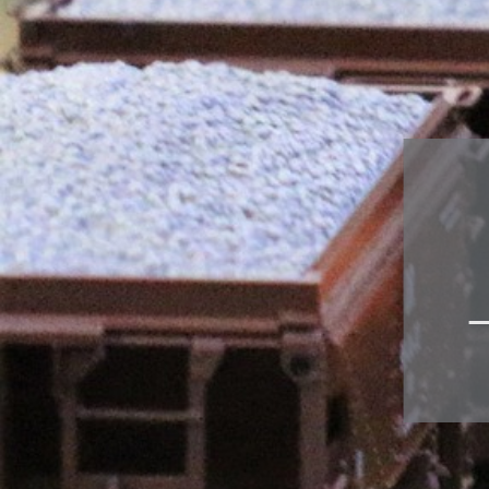
Zubehör
div. gealt
Österreich-
Sondermode
Adventkale
Fahrzeuge 
WINGS
Airbrush
Ersatzteile
Scenix Edit
Militärfahr
Zugsets
Schaukäste
Sammelbo
Bausätze
Figuren
Multifunktionsdecoder